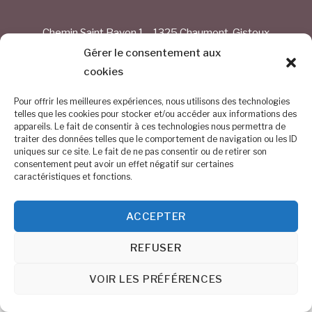
Chemin Saint Bavon 1 – 1325 Chaumont-Gistoux
Gérer le consentement aux
BE 0884.254.374
cookies
0476/68.30.54
Pour offrir les meilleures expériences, nous utilisons des technologies
telles que les cookies pour stocker et/ou accéder aux informations des
info@altitude150.be
appareils. Le fait de consentir à ces technologies nous permettra de
traiter des données telles que le comportement de navigation ou les ID
uniques sur ce site. Le fait de ne pas consentir ou de retirer son
©
Altitude 150
2026
consentement peut avoir un effet négatif sur certaines
caractéristiques et fonctions.
ACCEPTER
REFUSER
VOIR LES PRÉFÉRENCES