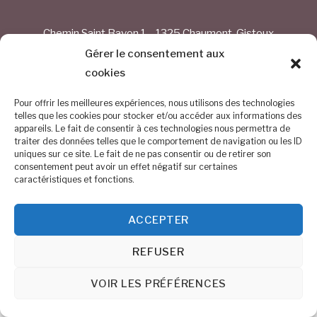
Chemin Saint Bavon 1 – 1325 Chaumont-Gistoux
Gérer le consentement aux
BE 0884.254.374
cookies
0476/68.30.54
Pour offrir les meilleures expériences, nous utilisons des technologies
telles que les cookies pour stocker et/ou accéder aux informations des
info@altitude150.be
appareils. Le fait de consentir à ces technologies nous permettra de
traiter des données telles que le comportement de navigation ou les ID
uniques sur ce site. Le fait de ne pas consentir ou de retirer son
©
Altitude 150
2026
consentement peut avoir un effet négatif sur certaines
caractéristiques et fonctions.
ACCEPTER
REFUSER
VOIR LES PRÉFÉRENCES