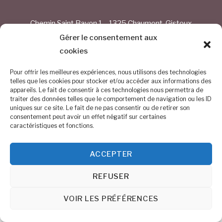
Chemin Saint Bavon 1 – 1325 Chaumont-Gistoux
Gérer le consentement aux
BE 0884.254.374
cookies
0476/68.30.54
Pour offrir les meilleures expériences, nous utilisons des technologies
telles que les cookies pour stocker et/ou accéder aux informations des
info@altitude150.be
appareils. Le fait de consentir à ces technologies nous permettra de
traiter des données telles que le comportement de navigation ou les ID
uniques sur ce site. Le fait de ne pas consentir ou de retirer son
©
Altitude 150
2026
consentement peut avoir un effet négatif sur certaines
caractéristiques et fonctions.
ACCEPTER
REFUSER
VOIR LES PRÉFÉRENCES