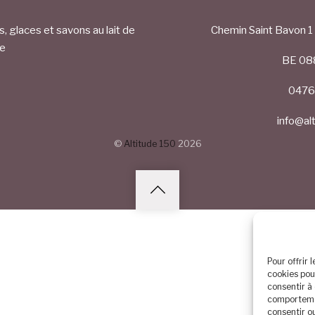
 glaces et savons au lait de
Chemin Saint Bavon 
re
BE 08
0476
info@al
©
Altitude 150
2026
Pour offrir 
cookies pou
consentir à
comportemen
consentir o