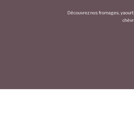
Découvrez nos fromages, yaourts,
chèv