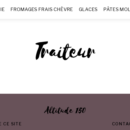
IE
FROMAGES FRAIS CHÈVRE
GLACES
PÂTES MO
Traiteur
Altitude 150
 CE SITE
CONTA