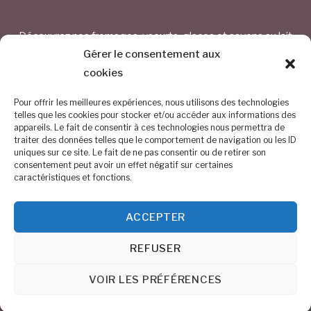
Découvrez nos fromages, yaourts, glaces et savons au lait
de chèvre
Gérer le consentement aux
cookies
CONTACTEZ-NOUS
Pour offrir les meilleures expériences, nous utilisons des technologies
telles que les cookies pour stocker et/ou accéder aux informations des
appareils. Le fait de consentir à ces technologies nous permettra de
Chemin Saint Bavon 1 – 1325 Chaumont-Gistoux
traiter des données telles que le comportement de navigation ou les ID
uniques sur ce site. Le fait de ne pas consentir ou de retirer son
BE 0884.254.374
consentement peut avoir un effet négatif sur certaines
caractéristiques et fonctions.
0476/68.30.54
ACCEPTER
info@altitude150.be
REFUSER
©
Altitude 150
2026
VOIR LES PRÉFÉRENCES