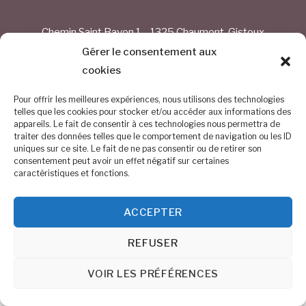
Chemin Saint Bavon 1 – 1325 Chaumont-Gistoux
Gérer le consentement aux
BE 0884.254.374
cookies
0476/68.30.54
Pour offrir les meilleures expériences, nous utilisons des technologies
telles que les cookies pour stocker et/ou accéder aux informations des
info@altitude150.be
appareils. Le fait de consentir à ces technologies nous permettra de
traiter des données telles que le comportement de navigation ou les ID
uniques sur ce site. Le fait de ne pas consentir ou de retirer son
©
Altitude 150
2026
consentement peut avoir un effet négatif sur certaines
caractéristiques et fonctions.
ACCEPTER
REFUSER
VOIR LES PRÉFÉRENCES