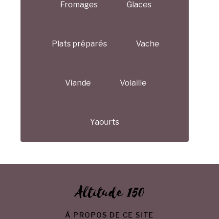
Fromages
Glaces
Plats préparés
Vache
Viande
Volaille
Yaourts
Altitude 150
À PROPOS DE CE SITE