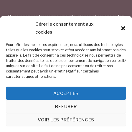
Découvrez nos fromages, yaourts, glaces et savons au lait
de chèvre
Gérer le consentement aux
cookies
CONTACTEZ-NOUS
Pour offrir les meilleures expériences, nous utilisons des technologies
telles que les cookies pour stocker et/ou accéder aux informations des
appareils. Le fait de consentir à ces technologies nous permettra de
Chemin Saint Bavon 1 – 1325 Chaumont-Gistoux
traiter des données telles que le comportement de navigation ou les ID
uniques sur ce site. Le fait de ne pas consentir ou de retirer son
BE 0884.254.374
consentement peut avoir un effet négatif sur certaines
caractéristiques et fonctions.
0476/68.30.54
ACCEPTER
info@altitude150.be
REFUSER
©
Altitude 150
2026
VOIR LES PRÉFÉRENCES