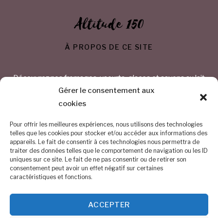
Altitude 150
À PROPOS DE CE SITE
Découvrez nos fromages, yaourts, glaces et savons au lait
de chèvre
Gérer le consentement aux
cookies
CONTACTEZ-NOUS
Pour offrir les meilleures expériences, nous utilisons des technologies
telles que les cookies pour stocker et/ou accéder aux informations des
appareils. Le fait de consentir à ces technologies nous permettra de
Chemin Saint Bavon 1 – 1325 Chaumont-Gistoux
traiter des données telles que le comportement de navigation ou les ID
uniques sur ce site. Le fait de ne pas consentir ou de retirer son
BE 0884.254.374
consentement peut avoir un effet négatif sur certaines
caractéristiques et fonctions.
0476/68.30.54
ACCEPTER
info@altitude150.be