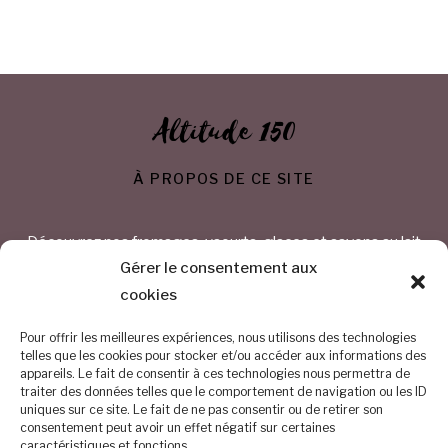
Altitude 150
À PROPOS DE CE SITE
Découvrez nos fromages, yaourts, glaces et savons au lait
de chèvre
Gérer le consentement aux
cookies
CONTACTEZ-NOUS
Pour offrir les meilleures expériences, nous utilisons des technologies
telles que les cookies pour stocker et/ou accéder aux informations des
appareils. Le fait de consentir à ces technologies nous permettra de
Chemin Saint Bavon 1 – 1325 Chaumont-Gistoux
traiter des données telles que le comportement de navigation ou les ID
uniques sur ce site. Le fait de ne pas consentir ou de retirer son
BE 0884.254.374
consentement peut avoir un effet négatif sur certaines
caractéristiques et fonctions.