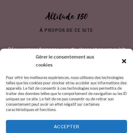
Altitude 150
À PROPOS DE CE SITE
Découvrez nos fromages, yaourts, glaces et savons au lait
de chèvre
Gérer le consentement aux
cookies
CONTACTEZ-NOUS
Pour offrir les meilleures expériences, nous utilisons des technologies
telles que les cookies pour stocker et/ou accéder aux informations des
appareils. Le fait de consentir à ces technologies nous permettra de
Chemin Saint Bavon 1 – 1325 Chaumont-Gistoux
traiter des données telles que le comportement de navigation ou les ID
uniques sur ce site. Le fait de ne pas consentir ou de retirer son
BE 0884.254.374
consentement peut avoir un effet négatif sur certaines
caractéristiques et fonctions.
0476/68.30.54
ACCEPTER
info@altitude150.be