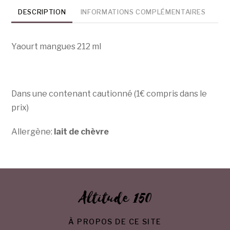
chèvre
DESCRIPTION
INFORMATIONS COMPLÉMENTAIRES
Yaourt mangues 212 ml
Dans une contenant cautionné (1€ compris dans le
prix)
Allergène:
lait de chèvre
Altitude 150
À PROPOS DE CE SITE