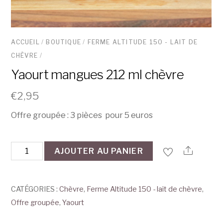
ACCUEIL
/
BOUTIQUE
/
FERME ALTITUDE 150 - LAIT DE
CHÈVRE
/
Yaourt mangues 212 ml chèvre
€
2,95
Offre groupée : 3 pièces pour 5 euros
quantité
AJOUTER AU PANIER
de
Yaourt
mangues
CATÉGORIES :
Chèvre
,
Ferme Altitude 150 - lait de chèvre
,
212
Offre groupée
,
Yaourt
ml