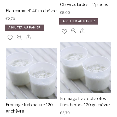
Chèvres lardés – 2 pièces
Flan caramel 140 ml chèvre
€
5,00
€
2,70
AJOUTER AU PANIER
AJOUTER AU PANIER
Fromage frais échalotes
Fromage frais nature 120
fines herbes 120 gr chèvre
gr chèvre
€
3,70