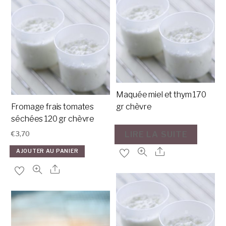
Maquée miel et thym 170
Fromage frais tomates
gr chèvre
séchées 120 gr chèvre
LIRE LA SUITE
€
3,70
AJOUTER AU PANIER