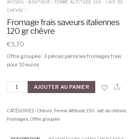
ACCUEIL
/
BOUTIQUE
/
FERME ALTITUDE 150 - LAIT DE
CHÈVRE
/
Fromage frais saveurs italiennes
120 gr chèvre
€
3,70
Offre groupée : 3 pièces parmi les fromages frais
pour 10 euros
quantité
AJOUTER AU PANIER
de
Fromage
frais
CATÉGORIES :
Chèvre
,
Ferme Altitude 150 - lait de chèvre
,
saveurs
Fromages
,
Offre groupée
italiennes
120