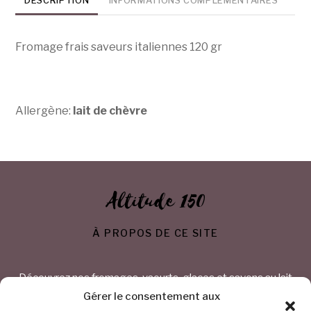
DESCRIPTION
INFORMATIONS COMPLÉMENTAIRES
gr
chèvre
Fromage frais saveurs italiennes 120 gr
Allergène:
lait de chèvre
Altitude 150
À PROPOS DE CE SITE
Découvrez nos fromages, yaourts, glaces et savons au lait
de chèvre
Gérer le consentement aux