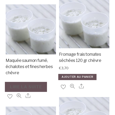
Fromage frais tomates
Maquée saumon fumé,
séchées 120 gr chèvre
échalotes et fines herbes
€
3,70
chèvre
AJOUTER AU PANIER
LIRE LA SUITE